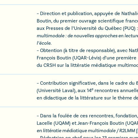
– Direction et publication, appuyée de Nathali
Boutin, du premier ouvrage scientifique fra
aux Presses de l’Université du Québec (PUQ) 
multimodale : de nouvelles approches en lecture-
l’école.
– Obtention (à titre de responsable), avec Nat
François Boutin (UQAR-Lévis) d’une première 
du CRSH sur la littératie médiatique multimod
– Contribution significative, dans le cadre du 
e
(Université Laval), aux 14
rencontres annuell
en didactique de la littérature sur le thème d
– Dans la foulée de ces rencontres, fondation
Lacelle (UQAM) et Jean-François Boutin (UQAR
en littératie médiatique multimodale / R2LMM
(
– Rédactrice en chef pour les 13 premiers nu