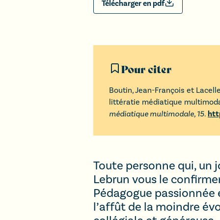
Télécharger en pdf
Pour citer
Boutin
,
Jean-François
et
Lacell
littératie médiatique multimod
médiatique multimodale,
15
.
htt
Toute personne qui, un j
Lebrun vous le confirmer
Pédagogue passionnée et 
l’affût de la moindre év