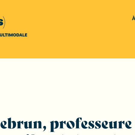
À
brun, professeure