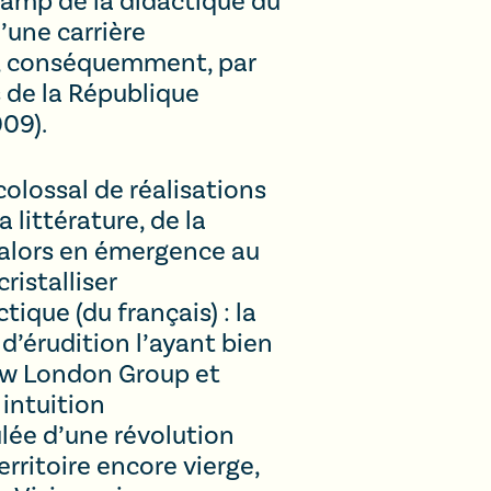
hamp de la didactique du
’une carrière
e, conséquemment, par
s de la République
009).
olossal de réalisations
 littérature, de la
 alors en émergence au
ristalliser
ique (du français) : la
 d’érudition l’ayant bien
ew London Group et
 intuition
ulée d’une révolution
ritoire encore vierge,