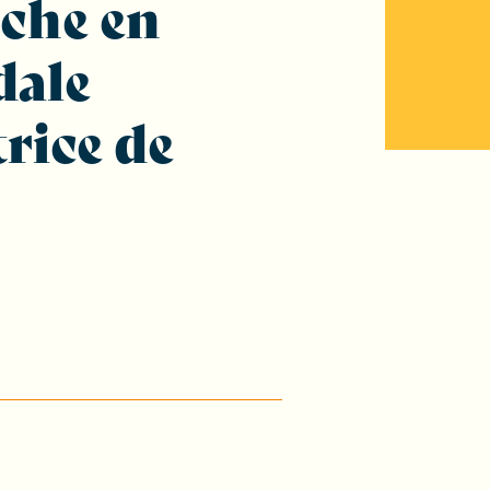
rche en
dale
rice de