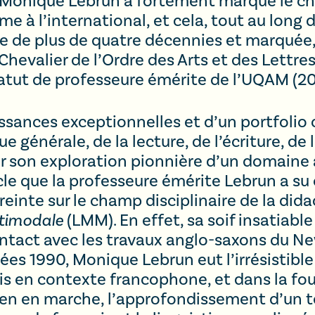
, Monique Lebrun a fortement marqué le c
 à l’international, et cela, tout au long d
te de plus de quatre décennies et marqué
Chevalier de l’Ordre des Arts et des Lettre
tatut de professeure émérite de l’UQAM (2
sances exceptionnelles et d’un portfolio c
générale, de la lecture, de l’écriture, de la
par son exploration pionnière d’un domaine
le que la professeure émérite Lebrun a su c
inte sur le champ disciplinaire de la didact
ltimodale
(LMM). En effet, sa soif insatiable
tact avec les travaux anglo-saxons du N
ées 1990, Monique Lebrun eut l’irrésistible
is en contexte francophone, et dans la fo
n en marche, l’approfondissement d’un ter