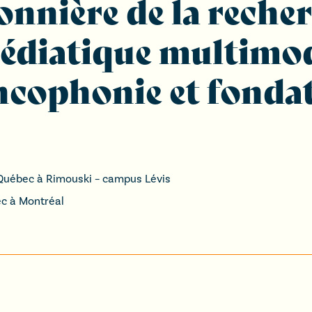
onnière de la reche
 médiatique multimo
ncophonie et fondat
 Québec à Rimouski – campus Lévis
ec à Montréal