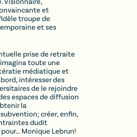
. Visionnaire,
 convaincante et
fidèle troupe de
ntemporaine et ses
tuelle prise de retraite
n imagina toute une
ttératie médiatique et
bord, intéresser des
rsitaires de le rejoindre
 des espaces de diffusion
btenir la
ubvention; créer, enfin,
ntraintes dudit
f pour… Monique Lebrun!