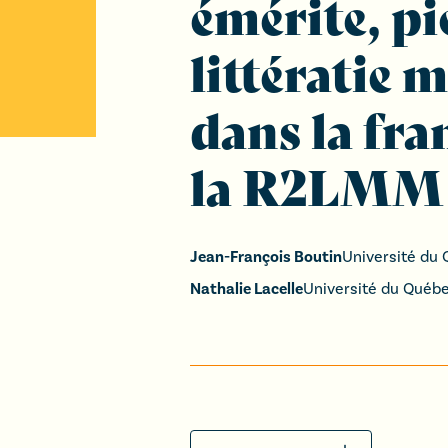
émérite, pi
littératie
dans la fra
la R2LMM
Jean-François Boutin
Université du
Nathalie Lacelle
Université du Québ