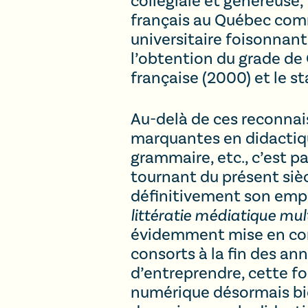
collégiale et généreuse
français au Québec comme
universitaire foisonnan
l’obtention du grade de 
française (2000) et le s
Au-delà de ces reconnais
marquantes en didactique 
grammaire, etc., c’est 
tournant du présent sièc
définitivement son empre
littératie médiatique mu
évidemment mise en con
consorts à la fin des ann
d’entreprendre, cette fo
numérique désormais bie