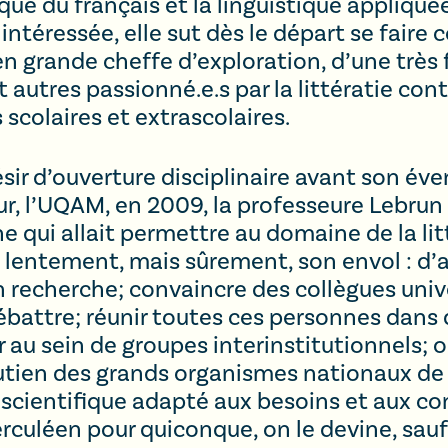
ue du français et la linguistique appliquée
intéressée, elle sut dès le départ se faire
n grande cheffe d’exploration, d’une très 
et autres passionné.e.s par la littératie co
 scolaires et extrascolaires.
sir d’ouverture disciplinaire avant son éven
ur, l’UQAM, en 2009, la professeure Lebru
e qui allait permettre au domaine de la li
lentement, mais sûrement, son envol : d’a
en recherche; convaincre des collègues unive
débattre; réunir toutes ces personnes dans
er au sein de groupes interinstitutionnels; o
utien des grands organismes nationaux de s
 scientifique adapté aux besoins et aux co
culéen pour quiconque, on le devine, sau