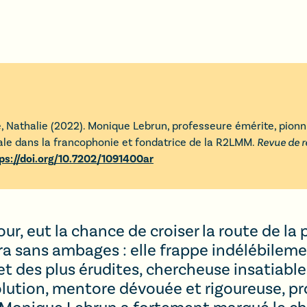
e
,
Nathalie
(
2022
).
Monique Lebrun, professeure émérite, pionn
ale dans la francophonie et fondatrice de la R2LMM
.
Revue de r
ps://doi.org/10.7202/1091400ar
our, eut la chance de croiser la route de l
a sans ambages : elle frappe indélébilemen
des plus érudites, chercheuse insatiable, 
olution, mentore dévouée et rigoureuse, p