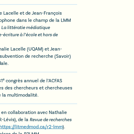
e Lacelle et de Jean-François
ncophone dans le champ de la LMM
:
La littératie médiatique
écriture à l’école et hors de
halie Lacelle (UQAM) et Jean-
subvention de recherche (Savoir)
ale.
e
81
congrès annuel de l’ACFAS
es des chercheurs et chercheuses
e la multimodalité.
, en collaboration avec Nathalie
-Lévis), de la
Revue de recherches
https://litmedmod.ca/r2-lmm
).
méros de la
R2LMM
.