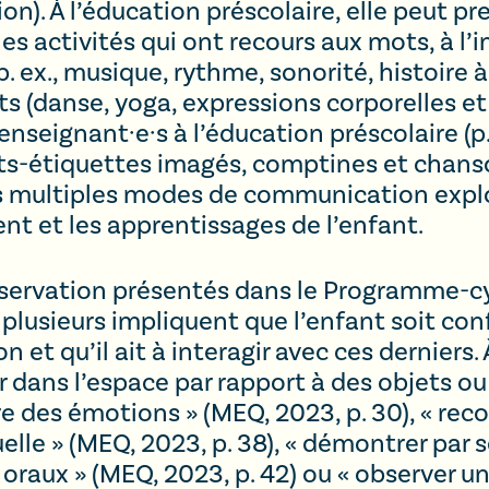
on). À l’éducation préscolaire, elle peut pr
s activités qui ont recours aux mots, à l’ima
. ex., musique, rythme, sonorité, histoire
(danse, yoga, expressions corporelles et f
 enseignant·e·s à l’éducation préscolaire (p
ots-étiquettes imagés, comptines et chan
s multiples modes de communication explo
nt et les apprentissages de l’enfant.
servation présentés dans le Programme-cy
 plusieurs impliquent que l’enfant soit con
t qu’il ait à interagir avec ces derniers. 
uer dans l’espace par rapport à des objets o
tre des émotions » (MEQ, 2023, p. 30), « re
elle » (MEQ, 2023, p. 38), « démontrer par s
raux » (MEQ, 2023, p. 42) ou « observer u