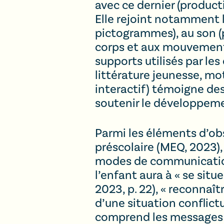
avec ce dernier (producti
Elle rejoint notamment le
pictogrammes), au son (p
corps et aux mouvements 
supports utilisés par les
littérature jeunesse, m
interactif) témoigne de
soutenir le développeme
Parmi les éléments d’ob
préscolaire (MEQ, 2023),
modes de communication e
l’enfant aura à « se sit
2023, p. 22), « reconnaî
d’une situation conflictu
comprend les messages o