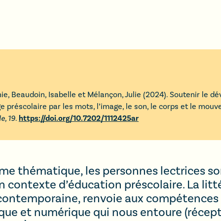
ie
,
Beaudoin
,
Isabelle
et
Mélançon
,
Julie
(
2024
).
Soutenir le d
e préscolaire par les mots, l’image, le son, le corps et le mou
e,
19
.
https://doi.org/10.7202/1112425ar
me thématique, les personnes lectrices son
n contexte d’éducation préscolaire. La lit
ie contemporaine, renvoie aux compétences
ique et numérique qui nous entoure (récepti