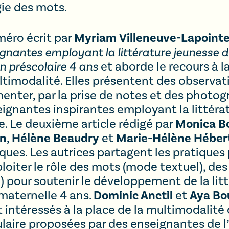
gie des mots.
Myriam Villeneuve-Lapoint
méro écrit par
gnantes employant la littérature jeunesse 
n préscolaire 4 ans
et aborde le recours à l
timodalité. Elles présentent des observati
nter, par la prise de notes et des photogr
ignantes inspirantes employant la littéra
Monica B
. Le deuxième article rédigé par
on
Hélène Beaudry
Marie-Hélène Héber
,
et
ues. Les autrices partagent les pratique
loiter le rôle des mots (mode textuel), de
 pour soutenir le développement de la litt
Dominic Anctil
Aya Bo
 maternelle 4 ans.
et
t intéressés à la place de la multimodalité 
laire proposées par des enseignantes de l