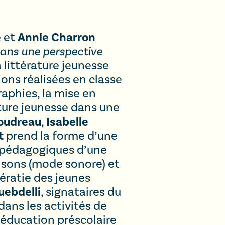
e
Annie Charron
et
dans une perspective
a littérature jeunesse
ons réalisées en classe
aphies, la mise en
ture jeunesse dans une
oudreau
Isabelle
,
t
prend la forme d’une
s pédagogiques d’une
s sons (mode sonore) et
ératie des jeunes
uebdelli
, signataires du
dans les activités de
’éducation préscolaire