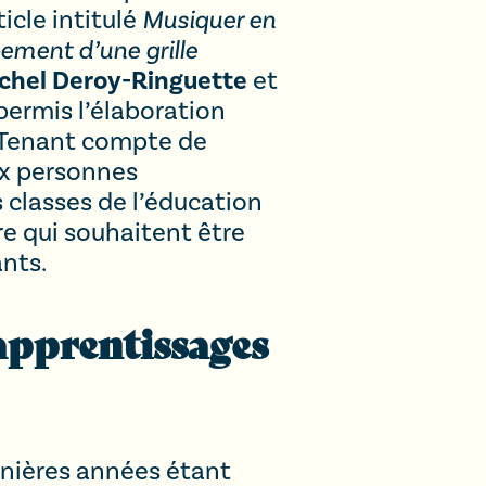
icle intitulé
Musiquer en
pement d’une grille
chel Deroy-Ringuette
et
permis l’élaboration
e. Tenant compte de
aux personnes
 classes de l’éducation
re qui souhaitent être
ants.
 apprentissages
rnières années étant