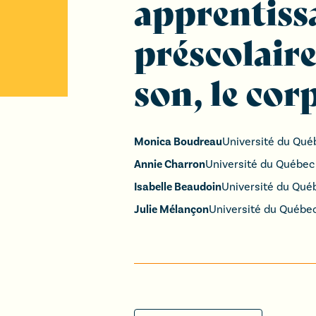
apprentissa
préscolaire
son, le cor
Monica Boudreau
Université du Qué
Annie Charron
Université du Québec
Isabelle Beaudoin
Université du Qué
Julie Mélançon
Université du Québe