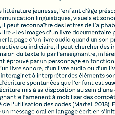
ittérature jeunesse, l’enfant d’âge présco
unication linguistiques, visuels et sonore
 il peut reconnaître des lettres de l’alpha
 lire » les images d’un livre documentaire 
r la page d’un livre audio quand un son p
active ou indiciaire, il peut chercher des 
ion du texte lu par l’enseignant·e, infére
ent éprouvé par un personnage en fonction
’un livre sonore, d’un livre audio ou d’un l
interagir et à interpréter des éléments son
s d’écriture spontanées que l’enfant est sus
’écriture mis à sa disposition au sein d’un
gnant·e l’amènent à mobiliser des compé
de l’utilisation des codes (Martel, 2018). En
» un message oral en langage écrit en s’ini