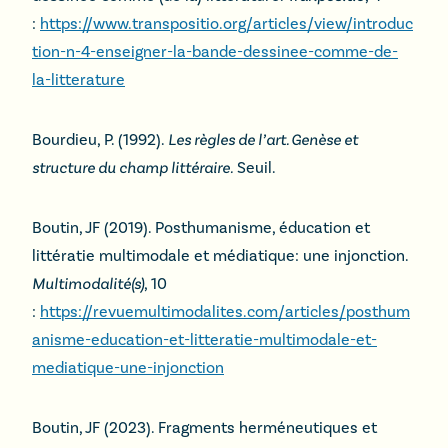
:
https://www.transpositio.org/articles/view/introduc
tion-n-4-enseigner-la-bande-dessinee-comme-de-
la-litterature
Bourdieu, P. (1992).
Les règles de l’art. Genèse et
structure du champ littéraire.
Seuil.
Boutin, JF (2019). Posthumanisme, éducation et
littératie multimodale et médiatique: une injonction.
Multimodalité(s)
, 10
:
https://revuemultimodalites.com/articles/posthum
anisme-education-et-litteratie-multimodale-et-
mediatique-une-injonction
Boutin, JF (2023). Fragments herméneutiques et