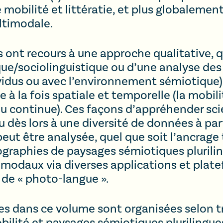
e mobilité et littératie, et plus globalemen
ultimodale.
 ont recours à une approche qualitative, qu
/sociolinguistique ou d’une analyse des i
ividus ou avec l’environnement sémiotique).
 à la fois spatiale et temporelle (la mobil
u continue). Ces façons d’appréhender sci
dès lors à une diversité de données à part
eut être analysée, quel que soit l’ancrage
graphies de paysages sémiotiques plurilin
modaux via diverses applications et plat
 de « photo-langue ».
es dans ce volume sont organisées selon t
bilité et paysages sémiotiques plurilingues 