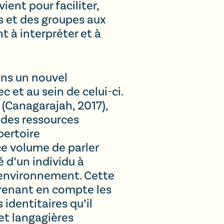
ient pour faciliter,
s et des groupes aux
t à interpréter et à
ons un nouvel
et au sein de celui-ci.
 (Canagarajah, 2017),
 des ressources
pertoire
ce volume de parler
é d’un individu à
l environnement. Cette
prenant en compte les
identitaires qu’il
et langagières