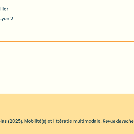
lier
Lyon 2
olas
(
2025
).
Mobilité(s) et littératie multimodale
.
Revue de recher