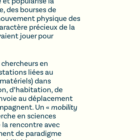
 et popularisé la
e, des bourses de
de mouvement physique des
aractère précieux de la
vaient jouer pour
, chercheurs en
tations liées au
matériels) dans
on, d’habitation, de
renvoie au déplacement
compagnent. Un «
mobility
herche en sciences
 la rencontre avec
gement de paradigme