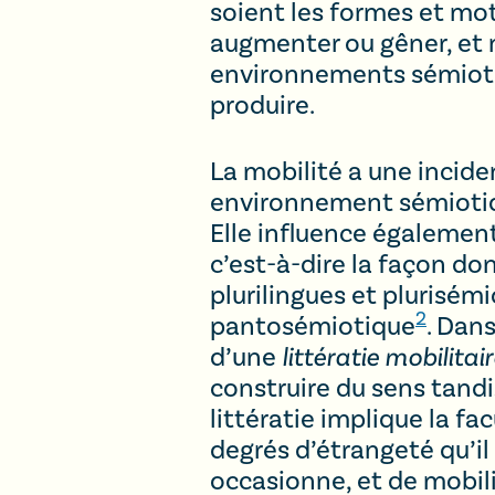
soient les formes et moti
augmenter ou gêner, et 
environnements sémiotiqu
produire.
La mobilité a une incide
environnement sémiotiqu
Elle influence également
c’est-à-dire la façon d
plurilingues et plurisém
2
pantosémiotique
. Dan
d’une
littératie mobilita
construire du sens tand
littératie implique la f
degrés d’étrangeté qu’il
occasionne, et de mobili