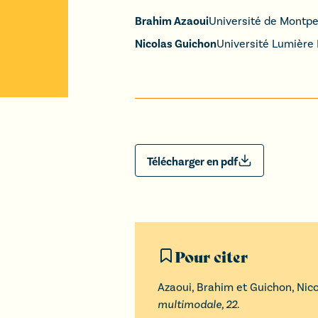
Brahim Azaoui
Université de Montpel
Nicolas Guichon
Université Lumière 
Télécharger en pdf
Pour citer
Azaoui
,
Brahim
et
Guichon
,
Nic
multimodale,
22
.