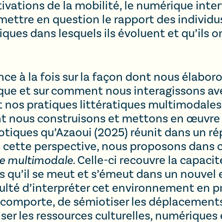
vations de la mobilité, le numérique interv
mettre en question le rapport des individu
es dans lesquels ils évoluent et qu’ils on
nce à la fois sur la façon dont nous élabor
e et sur comment nous interagissons avec 
 nos pratiques littératiques multimodales
ont nous construisons et mettons en œuvre
iotiques qu’Azaoui (2025) réunit dans un ré
s cette perspective, nous proposons dans 
ire multimodale
. Celle-ci recouvre la capacit
is qu’il se meut et s’émeut dans un nouve
aculté d’interpréter cet environnement en 
 comporte, de sémiotiser les déplacements 
ser les ressources culturelles, numériques 