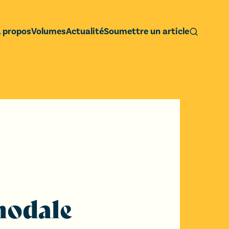
 propos
Volumes
Actualité
Soumettre un article
imodale