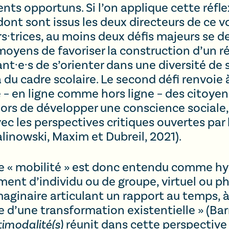
 opportuns. Si l’on applique cette réflexi
ont sont issus les deux directeurs de ce v
s·trices, au moins deux défis majeurs se d
 moyens de favoriser la construction d’un ré
·e·s de s’orienter dans une diversité de 
u cadre scolaire. Le second défi renvoie à 
 – en ligne comme hors ligne – des citoye
it alors de développer une conscience social
ec les perspectives critiques ouvertes par 
linowski, Maxim et Dubreil, 2021).
me « mobilité » est donc entendu comme h
t d’individu ou de groupe, virtuel ou phy
ginaire articulant un rapport au temps, 
he d’une transformation existentielle » (Bar
imodalité(s)
réunit dans cette perspective