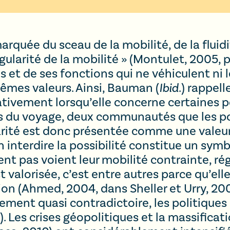
rquée du sceau de la mobilité, de la flui
ularité de la mobilité » (Montulet, 2005, p.
es et de ses fonctions qui ne véhiculent ni
êmes valeurs. Ainsi, Bauman (
Ibid
.) rappell
vement lorsqu’elle concerne certaines po
ens du voyage, deux communautés que les p
arité est donc présentée comme une valeur
en interdire la possibilité constitue un sym
ent pas voient leur mobilité contrainte, régl
st valorisée, c’est entre autres parce qu’ell
tion (Ahmed, 2004, dans Sheller et Urry, 2
ent quasi contradictoire, les politiques o
. Les crises géopolitiques et la massifica