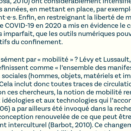
osa, 2010) ont considérablement intensifié
rs années, en mettant en place, par exempl
nt·e·s. Enfin, en restreignant la liberté 
e COVID-19 en 2020 a mis en évidence le c
es imparfait, que les outils numériques pou
tifs du confinement.
ément par « mobilité » ? Lévy et Lussault
définissent comme « l’ensemble des manifes
sociales (hommes, objets, matériels et im
. Cela inclut donc toutes traces de circulati
n ces chercheurs, la notion de mobilité 
x idéologies et aux technologies qui l’ac
2006) a par ailleurs été invoqué dans la rec
 conception renouvelée de ce que peut être
ent interculturel (Barbot, 2010). Ce chan