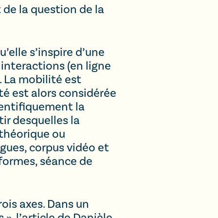
t de la question de la
’elle s’inspire d’une
nteractions (en ligne
 La mobilité est
ité est alors considérée
entifiquement la
ir desquelles la
 théorique ou
gues, corpus vidéo et
eformes, séance de
rois axes. Dans un
», l’article de Danièle