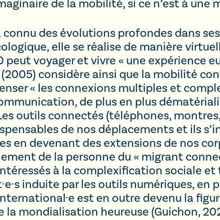
aginaire de la mobilité, si ce n’est à une 
 a connu des évolutions profondes dans ses
ologique, elle se réalise de manière virtuel
0 peut voyager et vivre « une expérience 
y (2005) considère ainsi que la mobilité c
enser « les connexions multiples et comp
mmunication, de plus en plus dématériali
. Les outils connectés (téléphones, montres
spensables de nos déplacements et ils s’i
s en devenant des extensions de nos corps
chement de la personne du « migrant conne
intéressés à la complexification sociale et
e·s induite par les outils numériques, en p
 international·e est en outre devenu la figu
e la mondialisation heureuse (Guichon, 2020