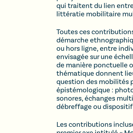
qui traitent du lien entr
littératie mobilitaire m
Toutes ces contributions
démarche ethnographique
ou hors ligne, entre ind
envisagée sur une échelle
de manière ponctuelle o
thématique donnent lieu 
question des mobilités p
épistémologique : photo
sonores, échanges multi
débreffage ou dispositif
Les contributions inclus
premier axe intitulé « Mo