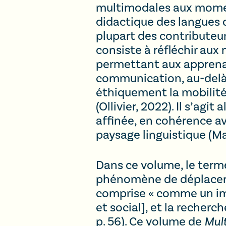
multimodales aux moments
didactique des langues d
plupart des contributeur
consiste à réfléchir aux
permettant aux apprenant
communication, au-delà d
éthiquement la mobilité
(Ollivier, 2022). Il s’ag
affinée, en cohérence av
paysage linguistique (Ma
Dans ce volume, le ter
phénomène de déplacemen
comprise « comme un ima
et social], et la recherc
p. 56). Ce volume de
Mult