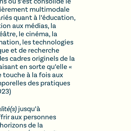
ns où s’est consolidé le
ncièrement multimodale
riés quant à l’éducation,
ation aux médias, la
éâtre, le cinéma, la
mation, les technologies
ique et de recherche
es cadres originels de la
isant en sorte qu’elle «
e touche à la fois aux
mporelles des pratiques
023)
ité(s)
jusqu’à
ffrir aux personnes
horizons de la