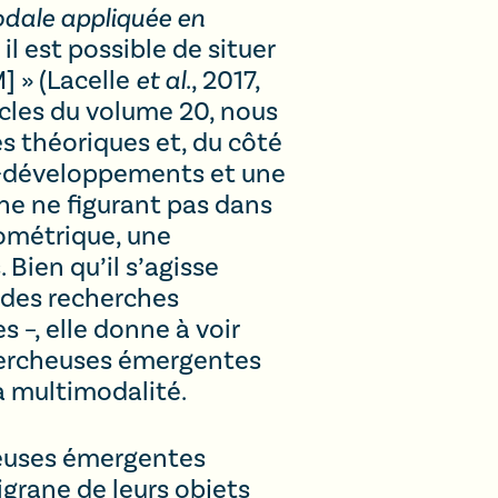
odale appliquée en
, il est possible de situer
] » (Lacelle
et al
., 2017,
icles du volume 20, nous
s théoriques et, du côté
s-développements et une
che ne figurant pas dans
tométrique, une
Bien qu’il s’agisse
 des recherches
 –, elle donne à voir
hercheuses émergentes
a multimodalité.
cheuses émergentes
igrane de leurs objets