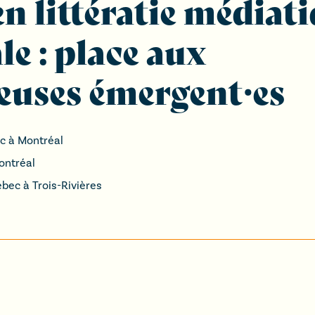
n littératie médiat
e : place aux
euses émergent·es
c à Montréal
ontréal
bec à Trois-Rivières