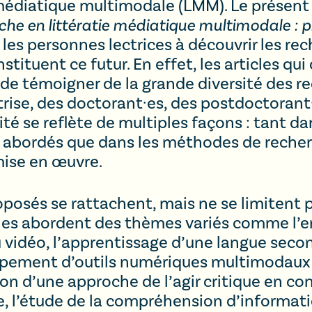
 médiatique multimodale (LMM). Le présen
rche en littératie médiatique multimodale : 
 les personnes lectrices à découvrir les re
stituent ce futur. En effet, les articles q
e témoigner de la grande diversité des r
trise, des doctorant·es, des postdoctorant
ité se reflète de multiples façons : tant d
 abordés que dans les méthodes de recher
mise en œuvre.
roposés se rattachent, mais ne se limitent
icles abordent des thèmes variés comme l’
eu vidéo, l’apprentissage d’une langue secon
pement d’outils numériques multimodaux po
tion d’une approche de l’agir critique en c
 l’étude de la compréhension d’informati