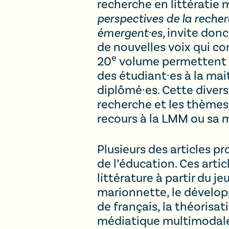
recherche en littératie
perspectives de la reche
émergent·es,
invite donc
de nouvelles voix qui con
e
20
volume permettent d
des étudiant·es à la mai
diplômé·es. Cette divers
recherche et les thèmes
recours à la LMM ou sa 
Plusieurs des articles p
de l’éducation. Ces art
littérature à partir du j
marionnette, le dévelop
de français, la théorisa
médiatique multimodale,