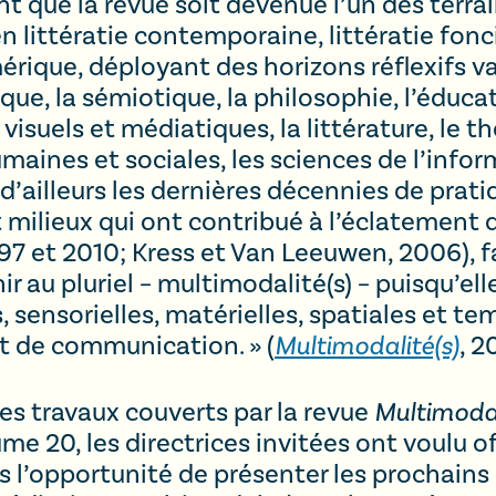
t que la revue soit devenue l’un des terrai
n littératie contemporaine, littératie fo
érique, déployant des horizons réflexifs va
tique, la sémiotique, la philosophie, l’éduc
isuels et médiatiques, la littérature, le th
maines et sociales, les sciences de l’infor
 d’ailleurs les dernières décennies de prat
milieux qui ont contribué à l’éclatement d
97 et 2010; Kress et Van Leeuwen, 2006), fa
ir au pluriel – multimodalité(s) – puisqu’ell
sensorielles, matérielles, spatiales et te
et de communication. » (
Multimodalité(s)
, 2
es travaux couverts par la revue
Multimodal
me 20, les directrices invitées ont voulu o
l’opportunité de présenter les prochains 