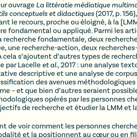
eur ouvrage
La littératie médiatique multim
ils conceptuels et didactiques
(2017, p. 156)
ant le recours, proche ou éloigné, à la [LMM
tère fondamental ou appliqué. Parmi les art
la recherche fondamentale, deux recherche
ée, une recherche-action, deux recherche
À cela s’ajoutent d’autres types de recher
ée par Lacelle
et al
., 2017 : une analyse tex
ative descriptive et une analyse de corpus. 
assification des avenues méthodologiques
e – et que bien d’autres seraient possibles
thodologiques opérés par les personnes c
jectifs de recherche et étudier la LMM et l
essant de voir comment les personnes cher
dalité et la positionnent au cœur ou en fil