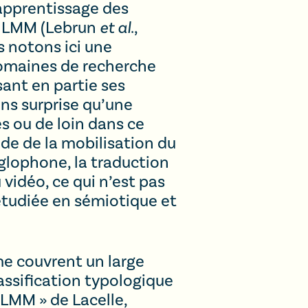
-apprentissage des
n LMM (Lebrun
et al
.,
s notons ici une
domaines de recherche
isant en partie ses
sans surprise qu’une
s ou de loin dans ce
ude de la mobilisation du
nglophone, la traduction
 vidéo, ce qui n’est pas
étudiée en sémiotique et
ume couvrent un large
assification typologique
 LMM » de Lacelle,