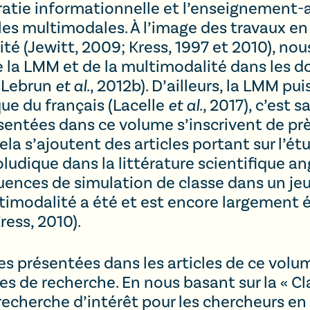
tératie informationnelle et l’enseignement
es multimodales. À l’image des travaux e
té (Jewitt, 2009; Kress, 1997 et 2010), nou
de la LMM et de la multimodalité dans les 
 (Lebrun
et al
., 2012b). D’ailleurs, la LMM pu
que du français (Lacelle
et al
., 2017), c’est 
sentées dans ce volume s’inscrivent de prè
la s’ajoutent des articles portant sur l’ét
ludique dans la littérature scientifique a
quences de simulation de classe dans un jeu
ltimodalité a été et est encore largement 
ress, 2010).
ches présentées dans les articles de ce vol
s de recherche. En nous basant sur la « Cl
recherche d’intérêt pour les chercheurs en