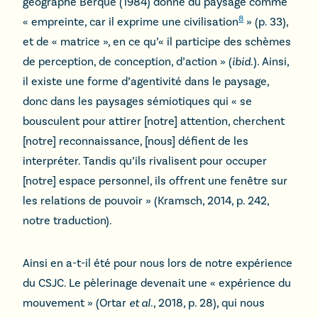
géographe Berque (1984) donne du paysage comme
8
« empreinte, car il exprime une civilisation
» (p. 33),
et de « matrice », en ce qu’« il participe des schèmes
de perception, de conception, d’action » (
ibid
.). Ainsi,
il existe une forme d’agentivité dans le paysage,
donc dans les paysages sémiotiques qui « se
bousculent pour attirer [notre] attention, cherchent
[notre] reconnaissance, [nous] défient de les
interpréter. Tandis qu’ils rivalisent pour occuper
[notre] espace personnel, ils offrent une fenêtre sur
les relations de pouvoir » (Kramsch, 2014, p. 242,
notre traduction).
Ainsi en a-t-il été pour nous lors de notre expérience
du CSJC. Le pèlerinage devenait une « expérience du
mouvement » (Ortar
et al
., 2018, p. 28), qui nous